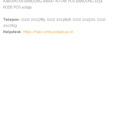
KABUPATEN BANDUNG BARAT KOTAK POS BANDUNG 1234
KODE POS 40559
Telepon :
(022) 2013789, (022) 2013898, (022) 2015721, (022)
2007651
Helpdesk :
https://halo-smb.polban.ac.id