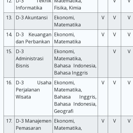
12.
D-3 Teknik
Matematika,
V
V
Informatika
Fisika, Kimia
13.
D-3 Akuntansi
Ekonomi,
V
V
V
Matematika
14.
D-3 Keuangan
Ekonomi,
V
V
V
dan Perbankan
Matematika
15.
D-3
Ekonomi,
V
V
Administrasi
Matematika,
Bisnis
Bahasa Indonesia,
Bahasa Inggris
16.
D-3 Usaha
Ekonomi,
V
V
V
Perjalanan
Matematika,
Wisata
Bahasa Inggris,
Bahasa Indonesia,
Geografi
17.
D-3 Manajemen
Ekonomi,
V
V
V
Pemasaran
Matematika,