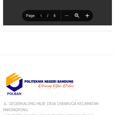
JL. GEGERKALONG HILIR, DESA CIWARUGA KECAMATAN
PARONGPONG