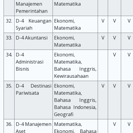
Manajemen
Matematika
Pemerintahan
32.
D-4 Keuangan
Ekonomi,
V
V
V
Syariah
Matematika
33.
D-4 Akuntansi
Ekonomi,
V
V
V
Matematika
34.
D-4
Ekonomi,
V
V
Administrasi
Matematika,
Bisnis
Bahasa Inggris,
Kewirausahaan
35.
D-4 Destinasi
Ekonomi,
V
V
V
Pariwisata
Matematika,
Bahasa Inggris,
Bahasa Indonesia,
Geografi
36.
D-4 Manajemen
Matematika,
V
V
Aset
Ekonomi, Bahasa